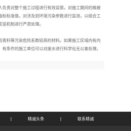
人负责对整个施工过程进行有效监管。对施工期间的植被
指标标准值，对涉及到环境污染参数进行监测，以结合工
奖惩机制进行严肃处理。
沥青料等污染危险系数较高的材料。如果施工区域内有内
，有条件的施工单位可以对废水进行科学化无公害处理，
|
精诚头条
|
联系精诚