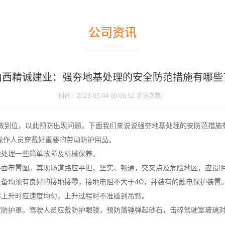
公司资讯
山西精诚建业：强夯地基处理的安全防范措施有哪些
时间：2023-05-04 09:06:52
浏览次数：
做到位，以此预防出现问题。下面我们来说说强夯地基处理的安防范措施
操作人员穿戴好重要的劳动防护用品。
能处理一些简单故障及机械保养。
平面布置图。其现场道路应平坦、坚实、畅通，交叉点及危险地区，应设
设备均须有良好的接地接零，接地电阻不大于4Ω，并装有的触电保护装置
锤上升时应速度均匀，上升过程时不准碰到吊臂。
置防护罩。驾驶人员应戴防护眼镜，预防落锤弹起砂石，击碎驾驶室玻璃