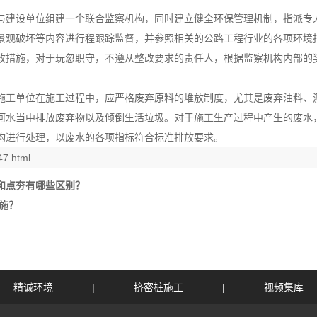
与建设单位组建一个联合监察机构，同时建立健全环保管理机制，指派专
景观破坏等内容进行程跟踪监督，并参照相关的公路工程行业的各项环境
改措施，对于玩忽职守，不遵从整改要求的责任人，根据监察机构内部的
施工单位在施工过程中，应严格废弃原料的堆放制度，尤其是废弃油料、
河水当中排放废弃物以及倾倒生活垃圾。对于施工生产过程中产生的废水
构进行处理，以废水的各项指标符合标准排放要求。
47.html
和点夯有哪些区别？
施？
精诚环境
|
挤密桩施工
|
视频集库