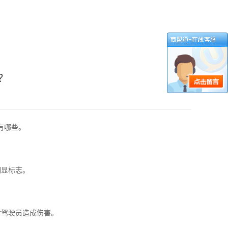
？
有哪些。
明显标志。
。
对驾驶员造成伤害。