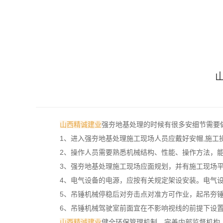
山西精诚建业
强夯地基处理的时候有很多安细节需要
1、进入强夯地基处理施工现场人员应戴好安帽,施工
2、操作人员需要熟悉机械结构、性能、操作方法，
3、强夯地基处理施工现场应面规划，并有施工现场
4、电气设备的电源，应按有关规定架设安装。电气
5、吊锤机械停稳后对夯击点对准方可作业，起吊夯
6、吊锤机械驾驶室前面宜在不影响视线的前提下设
山西精诚建业
健全环保管理机制，完善内部监督机构