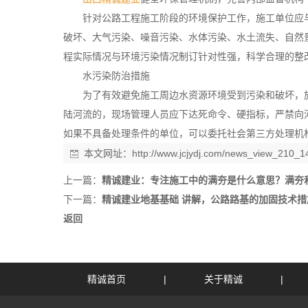
针对公路工程施工阶段的环境保护工作，施工单位应
破坏、大气污染、噪音污染、水体污染、水土流失、自然
程实际情况与环境污染情况制订针对性强，科学合理的整
水污染防治措施
为了有效避免施工周边水资源环境受到污染和破坏，
陆河流的，现场管理人员应下达死命令、硬指标，严禁向
如果不具备处理条件的单位，可以委托社会第三方处理机
本文网址：
http://www.jcjydj.com/news_view_210_1
上一篇：
精诚建业：专注施工中的满夯是什么意思？满夯
下一篇：
精诚建业地基基础 讲解，公路路基的加固技术措
返回
精诚首页
|
关于精诚
|