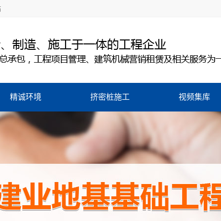
站
精诚环境
挤密桩施工
视频集库