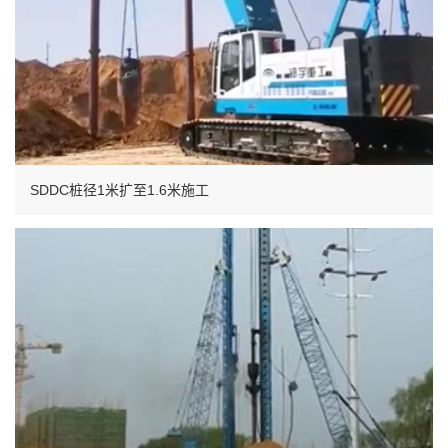
SDDC桩径1米扩至1.6米施工