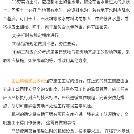
(1)夯实填土时，应控制填土的含水量，避免在含水量过大的原状
土、回填土上夯打;当地表有水时，应设排水沟，若有地下水时应降水
至基底。可用干土、石灰粉等吸水材料均匀掺入土中降低含水量，或
将橡皮土翻松、晾干、风干至优含水量范围，再夯压密实。
(2)夯打时按规定程序进行。
(3)落锤按规定做到平稳，夯位要确。
(4)施工前应充分考虑周围建筑物与强夯地基施工的影响范围，采
取相应措施，如挖隔震沟等，或改用其他方案。
山西精诚建业公司
强夯施工工程的进行，在正式的施工前应由强
夯施工公司建立健全的安制度，注重各项工作的监督管理，施工任务
应该严格执行对应的技术标准，严格遵循操作规程，完善安防范措
施，尽切可能确强夯地基处理工程零误差零风险。
机制的确定将有助于强夯项目有序推进。强夯施工队须确安，文
明施工不得用作装饰。 这需要做的事情
严禁使用第台落后过时的机械设备，技术要求进。 在强夯地基处