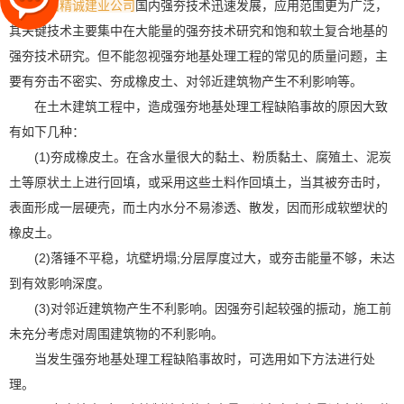
山西精诚建业公司
国内强夯技术迅速发展，应用范围更为广泛，
其关键技术主要集中在大能量的强夯技术研究和饱和软土复合地基的
强夯技术研究。但不能忽视强夯地基处理工程的常见的质量问题，主
要有夯击不密实、夯成橡皮土、对邻近建筑物产生不利影响等。
在土木建筑工程中，造成强夯地基处理工程缺陷事故的原因大致
有如下几种：
(1)夯成橡皮土。在含水量很大的黏土、粉质黏土、腐殖土、泥炭
土等原状土上进行回填，或采用这些土料作回填土，当其被夯击时，
表面形成一层硬壳，而土内水分不易渗透、散发，因而形成软塑状的
橡皮土。
(2)落锤不平稳，坑壁坍塌;分层厚度过大，或夯击能量不够，未达
到有效影响深度。
(3)对邻近建筑物产生不利影响。因强夯引起较强的振动，施工前
未充分考虑对周围建筑物的不利影响。
当发生强夯地基处理工程缺陷事故时，可选用如下方法进行处
理。