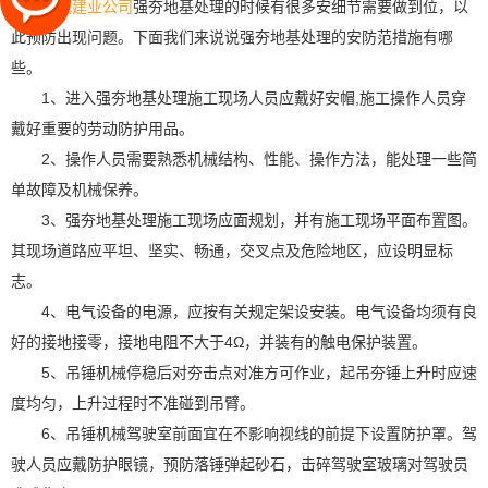
精诚建业公司
强夯地基处理的时候有很多安细节需要做到位，以
此预防出现问题。下面我们来说说强夯地基处理的安防范措施有哪
些。
1、进入强夯地基处理施工现场人员应戴好安帽,施工操作人员穿
戴好重要的劳动防护用品。
2、操作人员需要熟悉机械结构、性能、操作方法，能处理一些简
单故障及机械保养。
3、强夯地基处理施工现场应面规划，并有施工现场平面布置图。
其现场道路应平坦、坚实、畅通，交叉点及危险地区，应设明显标
志。
4、电气设备的电源，应按有关规定架设安装。电气设备均须有良
好的接地接零，接地电阻不大于4Ω，并装有的触电保护装置。
5、吊锤机械停稳后对夯击点对准方可作业，起吊夯锤上升时应速
度均匀，上升过程时不准碰到吊臂。
6、吊锤机械驾驶室前面宜在不影响视线的前提下设置防护罩。驾
驶人员应戴防护眼镜，预防落锤弹起砂石，击碎驾驶室玻璃对驾驶员