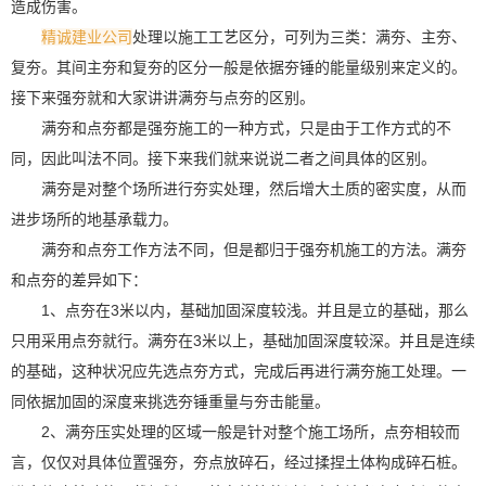
造成伤害。
精诚建业公司
处理以施工工艺区分，可列为三类：满夯、主夯、
复夯。其间主夯和复夯的区分一般是依据夯锤的能量级别来定义的。
接下来强夯就和大家讲讲满夯与点夯的区别。
满夯和点夯都是强夯施工的一种方式，只是由于工作方式的不
同，因此叫法不同。接下来我们就来说说二者之间具体的区别。
满夯是对整个场所进行夯实处理，然后增大土质的密实度，从而
进步场所的地基承载力。
满夯和点夯工作方法不同，但是都归于强夯机施工的方法。满夯
和点夯的差异如下：
1、点夯在3米以内，基础加固深度较浅。并且是立的基础，那么
只用采用点夯就行。满夯在3米以上，基础加固深度较深。并且是连续
的基础，这种状况应先选点夯方式，完成后再进行满夯施工处理。一
同依据加固的深度来挑选夯锤重量与夯击能量。
2、满夯压实处理的区域一般是针对整个施工场所，点夯相较而
言，仅仅对具体位置强夯，夯点放碎石，经过揉捏土体构成碎石桩。