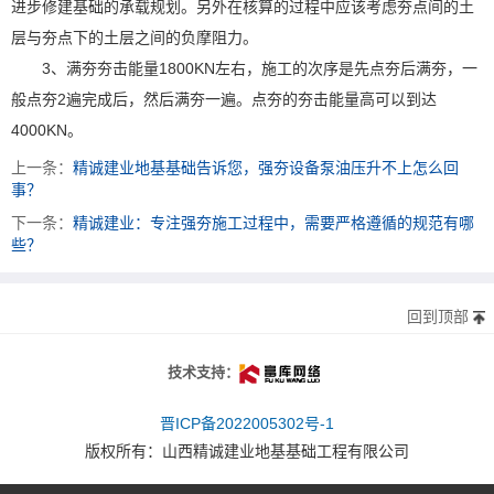
进步修建基础的承载规划。另外在核算的过程中应该考虑夯点间的土
层与夯点下的土层之间的负摩阻力。
3、满夯夯击能量1800KN左右，施工的次序是先点夯后满夯，一
般点夯2遍完成后，然后满夯一遍。点夯的夯击能量高可以到达
4000KN。
上一条：
精诚建业地基基础告诉您，强夯设备泵油压升不上怎么回
事？
下一条：
精诚建业：专注强夯施工过程中，需要严格遵循的规范有哪
些？
回到顶部
太原富库
技术支持：
晋ICP备2022005302号-1
版权所有：
山西精诚建业地基基础工程有限公司