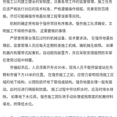
夯施工公司建立健全的安制度，注重各项工作的监督管理，施工任务
应该严格执行对应的技术标准，严格遵循操作规程，完善安防范措
施，尽切可能确强夯地基处理工程零误差零风险。
机制的确定将有助于强夯项目有序推进。强夯施工队须确安，文
明施工不得用作装饰。 这需要做的事情
严禁使用第台落后过时的机械设备，技术要求进。 在强夯地基处
理前，监督管理人员应每天定期检查施工机械，确机械无故障。 如果
机器内有履带式起重机，自动脱钩装置齐，并应采取安措施预防车架
在使用过程中倾覆。
夯锤起吊后，人员须离开夯点30米，现场人员不能停留或站在吊
臂和夯锤下方15米的位置。 在强夯施工之前，应努力查明现场施工区
域的地下结构，以预防损坏地下管线或结构。强夯地基处理一般有振
动。此时应进行隔振和防震。 施工过程中夯坑积水时，应及时排水排
除。 如果地下水位高，强夯施工团队将手动处理或用厚度的松散材料
填充，终降低水位。