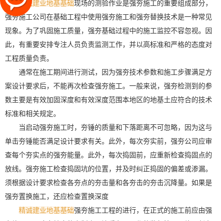
精诚建业地基基础
现场的测验作业是强夯施工的重要组成部分，
强夯施工公司在基础工程中使用强夯施工和强夯替换技术是一种常见
现象。为了巩固施工质量，强夯基础过程中的施工监控不容忽视。因
此，有重要安排专注人员负责监测工作，并以高标准和严格的态度对
工程质量负责。
通常在施工期间进行测试，因为强夯技术参数和施工步骤满足方
案设计要求后，不能再次检查强夯施工。一般来说，强夯检测到的参
数主要是有效加固深度和有效深度范围本地区的地基土应符合的技术
标准和相关规定。
当启动强夯施工时，夯锤的质量和下落距离不可忽略，因为这与
单击夯锤能否满足设计要求有关。此外，每次夯实前，强夯公司应审
查每个夯实点的强夯能量。此外，每次捣固前，应重新检查捣固点的
放线。强夯施工检查捣固坑的位置，并及时纠正捣固的偏差或渗漏。
须根据设计要求检查各夯点的夯击量和各夯击的夯击沉降量。如果是
强夯置换施工，还应检查置换深度
精诚建业地基基础
强夯施工工程的进行，在正式的施工前应由强