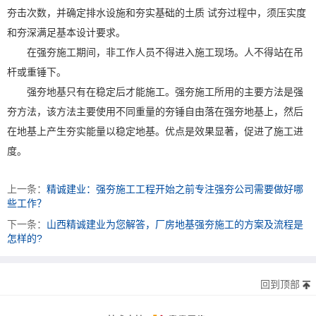
夯击次数，并确定排水设施和夯实基础的土质 试夯过程中，须压实度
和夯深满足基本设计要求。
在强夯施工期间，非工作人员不得进入施工现场。人不得站在吊
杆或重锤下。
强夯地基只有在稳定后才能施工。强夯施工所用的主要方法是强
夯方法，该方法主要使用不同重量的夯锤自由落在强夯地基上，然后
在地基上产生夯实能量以稳定地基。优点是效果显著，促进了施工进
度。
上一条：
精诚建业：强夯施工工程开始之前专注强夯公司需要做好哪
些工作？
下一条：
山西精诚建业为您解答，厂房地基强夯施工的方案及流程是
怎样的?
回到顶部
太原富库