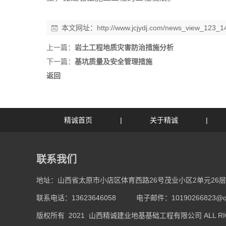
本文网址：
http://www.jcjydj.com/news_view_123_1
上一篇：
岩土工程地质灾害防治措施分析
下一篇：
基坑质量及安全管理措施
返回
精诚首页
|
关于精诚
|
联系我们
地址：山西省太原市小店区体育西路26号茂业小区2单元26层
联系电话：13623646058
电子邮件：10190266823@q
版权所有 2021 山西精诚建业地基基础工程有限公司 ALL RIGH